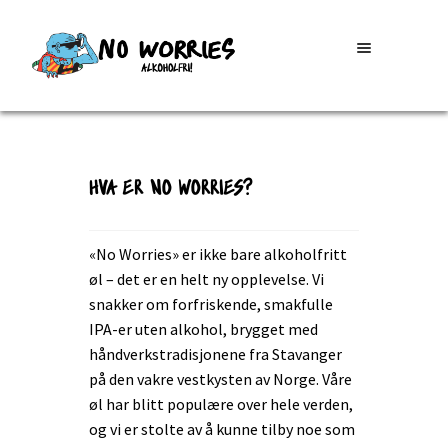
Hopp
Hopp
MENY
til
til
navigasjon
innhold
SHOP
HVA ER NO WORRIES?
MIN KONTO
«No Worries» er ikke bare alkoholfritt
NO WORRIES?
øl – det er en helt ny opplevelse. Vi
snakker om forfriskende, smakfulle
IPA-er uten alkohol, brygget med
håndverkstradisjonene fra Stavanger
på den vakre vestkysten av Norge. Våre
øl har blitt populære over hele verden,
og vi er stolte av å kunne tilby noe som