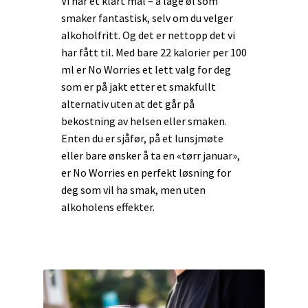
Vi har et klart mål – å lage øl som
smaker fantastisk, selv om du velger
alkoholfritt. Og det er nettopp det vi
har fått til. Med bare 22 kalorier per 100
ml er No Worries et lett valg for deg
som er på jakt etter et smakfullt
alternativ uten at det går på
bekostning av helsen eller smaken.
Enten du er sjåfør, på et lunsjmøte
eller bare ønsker å ta en «tørr januar»,
er No Worries en perfekt løsning for
deg som vil ha smak, men uten
alkoholens effekter.