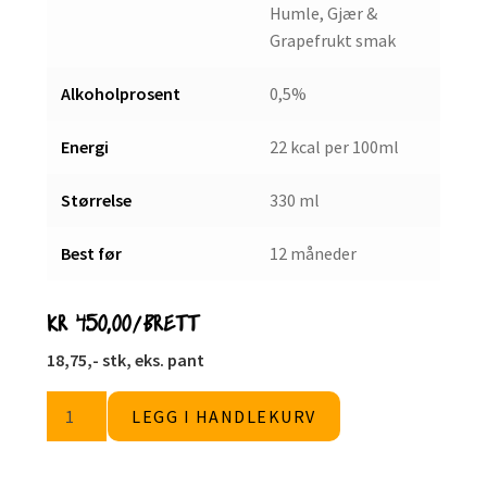
Humle, Gjær &
Grapefrukt smak
Alkoholprosent
0,5%
Energi
22 kcal per 100ml
Størrelse
330 ml
Best før
12 måneder
KR
450,00
/BRETT
18,75,- stk, eks. pant
Grapefruit
LEGG I HANDLEKURV
24
stk
antall