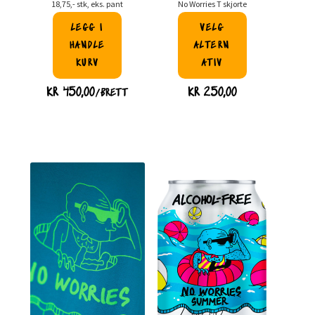
18,75,- stk, eks. pant
No Worries T skjorte
LEGG I
VELG
HANDLE
ALTERN
KURV
ATIV
Dette
KR
450,00
KR
250,00
/BRETT
produktet
har
flere
varianter.
Alternativene
kan
velges
på
produktsiden