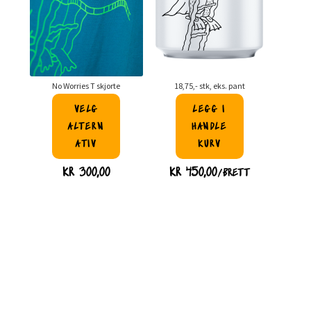
No Worries T skjorte
18,75,- stk, eks. pant
VELG
LEGG I
ALTERN
HANDLE
ATIV
KURV
Dette
KR
300,00
KR
450,00
/BRETT
produktet
har
flere
varianter.
Alternativene
kan
velges
på