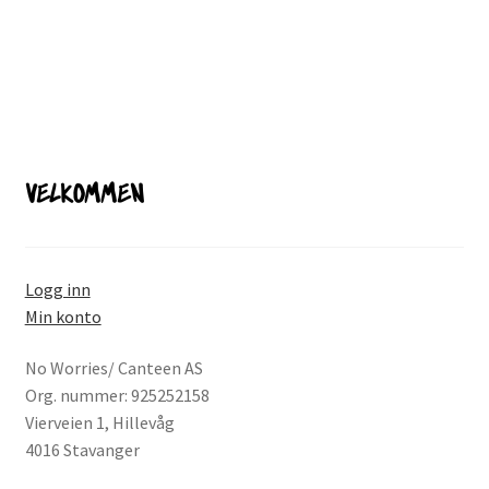
produktsiden
VELKOMMEN
Logg inn
Min konto
No Worries/ Canteen AS
Org. nummer: 925252158
Vierveien 1, Hillevåg
4016 Stavanger