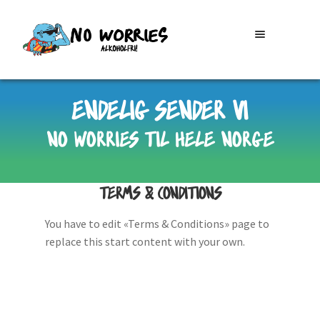
Hopp
Hopp
MENY
til
til
navigasjon
innhold
SHOP
ENDELIG SENDER VI
NO WORRIES TIL HELE NORGE
MIN KONTO
NO WORRIES?
TERMS & CONDITIONS
You have to edit «Terms & Conditions» page to
replace this start content with your own.